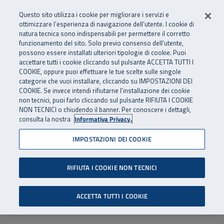
Numero Verde
800 810 810
.
Vai al menu principale
Vai al contenuto principale
Vai al Footer
Questo sito utilizza i cookie per migliorare i servizi e
Da cellulare e dall’estero
06 45539607
ottimizzare l’esperienza di navigazione dell’utente. I cookie di
natura tecnica sono indispensabili per permettere il corretto
funzionamento del sito. Solo previo consenso dell’utente,
Apri cerca
Apr
SuperAbile - il Contact Center Inail per il mondo della disabilità
possono essere installati ulteriori tipologie di cookie. Puoi
Navigazione principale
accettare tutti i cookie cliccando sul pulsante ACCETTA TUTTI I
COOKIE, oppure puoi effettuare le tue scelte sulle singole
categorie che vuoi installare, cliccando su IMPOSTAZIONI DEI
COOKIE. Se invece intendi rifiutarne l’installazione dei cookie
non tecnici, puoi farlo cliccando sul pulsante RIFIUTA I COOKIE
NON TECNICI o chiudendo il banner. Per conoscere i dettagli,
consulta la nostra
Informativa Privacy.
IMPOSTAZIONI DEI COOKIE
RIFIUTA I COOKIE NON TECNICI
ACCETTA TUTTI I COOKIE