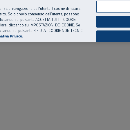
per te, chiamaci.
Numero Verde
800 810 810
.
Da cellulare e dall’estero
06 
ienza di navigazione dell’utente. I cookie di natura
 sito. Solo previo consenso dell’utente, possono
ie cliccando sul pulsante ACCETTA TUTTI I COOKIE,
ed eventi
Risorse utili
Supporto
tallare, cliccando su IMPOSTAZIONI DEI COOKIE. Se
o cliccando sul pulsante RIFIUTA I COOKIE NON TECNICI
ativa Privacy.