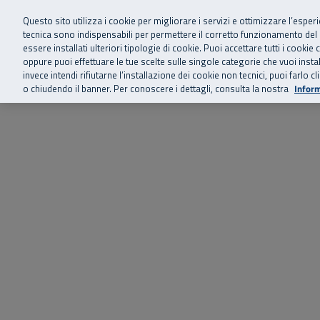
Siamo qui 
Vai al menu principale
Vai al contenuto principale
Vai al Footer
Questo sito utilizza i cookie per migliorare i servizi e ottimizzare l’esper
tecnica sono indispensabili per permettere il corretto funzionamento del
essere installati ulteriori tipologie di cookie. Puoi accettare tutti i cook
Home
Chi siamo
Storie, news 
SuperAbile - il Contact Center Inail per il mondo della disabilità
oppure puoi effettuare le tue scelte sulle singole categorie che vuoi ins
invece intendi rifiutarne l’installazione dei cookie non tecnici, puoi farl
o chiudendo il banner. Per conoscere i dettagli, consulta la nostra
Inform