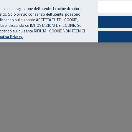
per te, chiamaci.
Numero Verde
800 810 810
.
Da cellulare e dall’estero
06 
ienza di navigazione dell’utente. I cookie di natura
 sito. Solo previo consenso dell’utente, possono
ie cliccando sul pulsante ACCETTA TUTTI I COOKIE,
ed eventi
Risorse utili
Supporto
tallare, cliccando su IMPOSTAZIONI DEI COOKIE. Se
o cliccando sul pulsante RIFIUTA I COOKIE NON TECNICI
ativa Privacy.