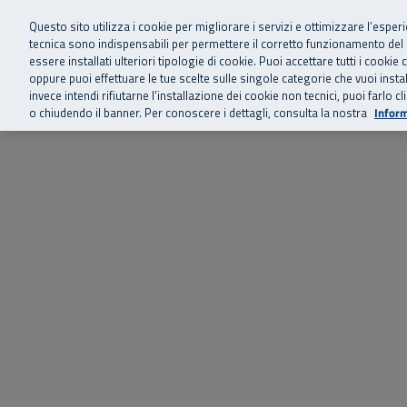
Siamo qui 
Vai al menu principale
Vai al contenuto principale
Vai al Footer
Questo sito utilizza i cookie per migliorare i servizi e ottimizzare l’esper
tecnica sono indispensabili per permettere il corretto funzionamento del
essere installati ulteriori tipologie di cookie. Puoi accettare tutti i cook
Home
Chi siamo
Storie, news 
SuperAbile - il Contact Center Inail per il mondo della disabilità
oppure puoi effettuare le tue scelte sulle singole categorie che vuoi ins
invece intendi rifiutarne l’installazione dei cookie non tecnici, puoi farl
o chiudendo il banner. Per conoscere i dettagli, consulta la nostra
Inform