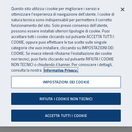
Numero Verde
800 810 810
.
Vai al menu principale
Vai al contenuto principale
Vai al Footer
Questo sito utilizza i cookie per migliorare i servizi e
Da cellulare e dall’estero
06 45539607
ottimizzare l’esperienza di navigazione dell’utente. I cookie di
natura tecnica sono indispensabili per permettere il corretto
funzionamento del sito. Solo previo consenso dell’utente,
Apri cerca
Apr
SuperAbile - il Contact Center Inail per il mondo della disabilità
possono essere installati ulteriori tipologie di cookie. Puoi
Navigazione principale
accettare tutti i cookie cliccando sul pulsante ACCETTA TUTTI I
COOKIE, oppure puoi effettuare le tue scelte sulle singole
categorie che vuoi installare, cliccando su IMPOSTAZIONI DEI
COOKIE. Se invece intendi rifiutarne l’installazione dei cookie
non tecnici, puoi farlo cliccando sul pulsante RIFIUTA I COOKIE
NON TECNICI o chiudendo il banner. Per conoscere i dettagli,
consulta la nostra
Informativa Privacy.
IMPOSTAZIONI DEI COOKIE
RIFIUTA I COOKIE NON TECNICI
ACCETTA TUTTI I COOKIE