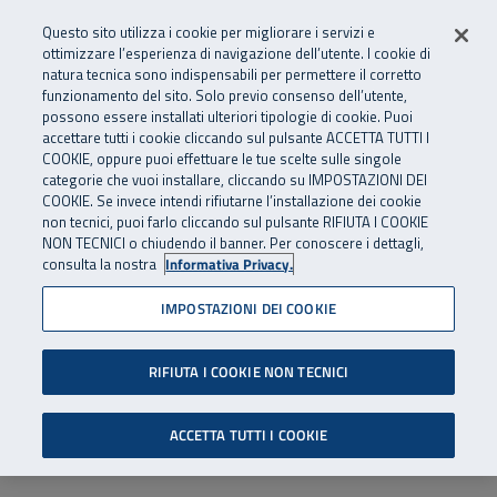
Numero Verde
800 810 810
.
Vai al menu principale
Vai al contenuto principale
Vai al Footer
Questo sito utilizza i cookie per migliorare i servizi e
Da cellulare e dall’estero
06 45539607
ottimizzare l’esperienza di navigazione dell’utente. I cookie di
natura tecnica sono indispensabili per permettere il corretto
funzionamento del sito. Solo previo consenso dell’utente,
Apri cerca
Apr
SuperAbile - il Contact Center Inail per il mondo della disabilità
possono essere installati ulteriori tipologie di cookie. Puoi
Navigazione principale
accettare tutti i cookie cliccando sul pulsante ACCETTA TUTTI I
COOKIE, oppure puoi effettuare le tue scelte sulle singole
categorie che vuoi installare, cliccando su IMPOSTAZIONI DEI
COOKIE. Se invece intendi rifiutarne l’installazione dei cookie
non tecnici, puoi farlo cliccando sul pulsante RIFIUTA I COOKIE
NON TECNICI o chiudendo il banner. Per conoscere i dettagli,
consulta la nostra
Informativa Privacy.
IMPOSTAZIONI DEI COOKIE
RIFIUTA I COOKIE NON TECNICI
ACCETTA TUTTI I COOKIE