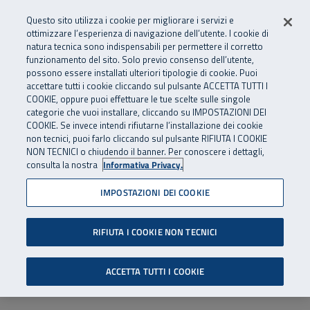
Numero Verde
800 810 810
.
Vai al menu principale
Vai al contenuto principale
Vai al Footer
Questo sito utilizza i cookie per migliorare i servizi e
Da cellulare e dall’estero
06 45539607
ottimizzare l’esperienza di navigazione dell’utente. I cookie di
natura tecnica sono indispensabili per permettere il corretto
funzionamento del sito. Solo previo consenso dell’utente,
Apri cerca
Apr
SuperAbile - il Contact Center Inail per il mondo della disabilità
possono essere installati ulteriori tipologie di cookie. Puoi
Navigazione principale
accettare tutti i cookie cliccando sul pulsante ACCETTA TUTTI I
COOKIE, oppure puoi effettuare le tue scelte sulle singole
categorie che vuoi installare, cliccando su IMPOSTAZIONI DEI
COOKIE. Se invece intendi rifiutarne l’installazione dei cookie
non tecnici, puoi farlo cliccando sul pulsante RIFIUTA I COOKIE
NON TECNICI o chiudendo il banner. Per conoscere i dettagli,
consulta la nostra
Informativa Privacy.
IMPOSTAZIONI DEI COOKIE
RIFIUTA I COOKIE NON TECNICI
ACCETTA TUTTI I COOKIE