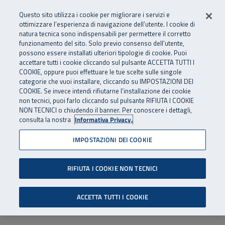
Numero Verde
800 810 810
.
Vai al menu principale
Vai al contenuto principale
Vai al Footer
Questo sito utilizza i cookie per migliorare i servizi e
Da cellulare e dall’estero
06 45539607
ottimizzare l’esperienza di navigazione dell’utente. I cookie di
natura tecnica sono indispensabili per permettere il corretto
funzionamento del sito. Solo previo consenso dell’utente,
Apri cerca
Apr
SuperAbile - il Contact Center Inail per il mondo della disabilità
possono essere installati ulteriori tipologie di cookie. Puoi
Navigazione principale
accettare tutti i cookie cliccando sul pulsante ACCETTA TUTTI I
COOKIE, oppure puoi effettuare le tue scelte sulle singole
categorie che vuoi installare, cliccando su IMPOSTAZIONI DEI
COOKIE. Se invece intendi rifiutarne l’installazione dei cookie
non tecnici, puoi farlo cliccando sul pulsante RIFIUTA I COOKIE
NON TECNICI o chiudendo il banner. Per conoscere i dettagli,
consulta la nostra
Informativa Privacy.
IMPOSTAZIONI DEI COOKIE
RIFIUTA I COOKIE NON TECNICI
ACCETTA TUTTI I COOKIE