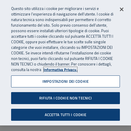
Numero Verde
800 810 810
.
Vai al menu principale
Vai al contenuto principale
Vai al Footer
Questo sito utilizza i cookie per migliorare i servizi e
Da cellulare e dall’estero
06 45539607
ottimizzare l’esperienza di navigazione dell’utente. I cookie di
natura tecnica sono indispensabili per permettere il corretto
funzionamento del sito. Solo previo consenso dell’utente,
Apri cerca
Apr
SuperAbile - il Contact Center Inail per il mondo della disabilità
possono essere installati ulteriori tipologie di cookie. Puoi
Navigazione principale
accettare tutti i cookie cliccando sul pulsante ACCETTA TUTTI I
COOKIE, oppure puoi effettuare le tue scelte sulle singole
categorie che vuoi installare, cliccando su IMPOSTAZIONI DEI
COOKIE. Se invece intendi rifiutarne l’installazione dei cookie
non tecnici, puoi farlo cliccando sul pulsante RIFIUTA I COOKIE
NON TECNICI o chiudendo il banner. Per conoscere i dettagli,
consulta la nostra
Informativa Privacy.
IMPOSTAZIONI DEI COOKIE
RIFIUTA I COOKIE NON TECNICI
ACCETTA TUTTI I COOKIE