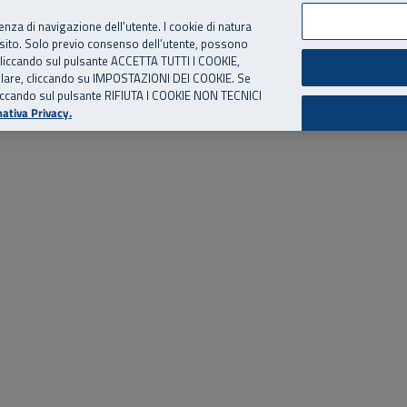
per te, chiamaci.
Numero Verde
800 810 810
.
Da cellulare e dall’estero
06 
ienza di navigazione dell’utente. I cookie di natura
 sito. Solo previo consenso dell’utente, possono
ie cliccando sul pulsante ACCETTA TUTTI I COOKIE,
ed eventi
Risorse utili
Supporto
tallare, cliccando su IMPOSTAZIONI DEI COOKIE. Se
o cliccando sul pulsante RIFIUTA I COOKIE NON TECNICI
ativa Privacy.