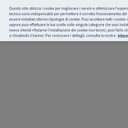
Siamo qui 
Vai al menu principale
Vai al contenuto principale
Vai al Footer
Questo sito utilizza i cookie per migliorare i servizi e ottimizzare l’esper
tecnica sono indispensabili per permettere il corretto funzionamento del
essere installati ulteriori tipologie di cookie. Puoi accettare tutti i cook
Home
Chi siamo
Storie, news 
SuperAbile - il Contact Center Inail per il mondo della disabilità
oppure puoi effettuare le tue scelte sulle singole categorie che vuoi ins
invece intendi rifiutarne l’installazione dei cookie non tecnici, puoi farl
o chiudendo il banner. Per conoscere i dettagli, consulta la nostra
Inform