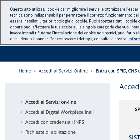
Questo sito utilizza i cookie per migliorare i servizi e ottimizzare l’esper
tecnica sono indispensabili per permettere il corretto funzionamento del
essere installati ulteriori tipologie di cookie. Puoi accettare tutti i cook
oppure puoi effettuare le tue scelte sulle singole categorie che vuoi ins
invece intendi rifiutarne l’installazione dei cookie non tecnici, puoi farl
o chiudendo il banner. Per conoscere i dettagli, consulta la nostra
Inform
Menu
Ricerca
(accesskey:
di
0)
Contenuto
navigazione
Home
Accedi ai Servizi Online
Entra con SPID, CNS e
della
interna
pagina
Accedi
(accesskey:
alla
1)
Navigazione
pagina
Accedi ai Servizi on-line
principale
SP
del
Accedi al Digital Workplace Inail
portale
Accedi con credenziali INPS
(accesskey:
2)
Richieste di abilitazione
Navigazione
SIS