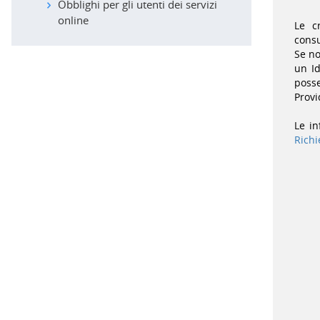
Obblighi per gli utenti dei servizi
per
tipologia
online
Le c
di
consu
utenza
Se no
(accesskey:
un Id
3)
posse
Menu
Provi
post
login
Le in
(accesskey:
Richi
4)
Navigazione
alternativa
(accesskey:
5)
Servizi
e
informazioni
(accesskey:
6)
INAIL
nei
Social