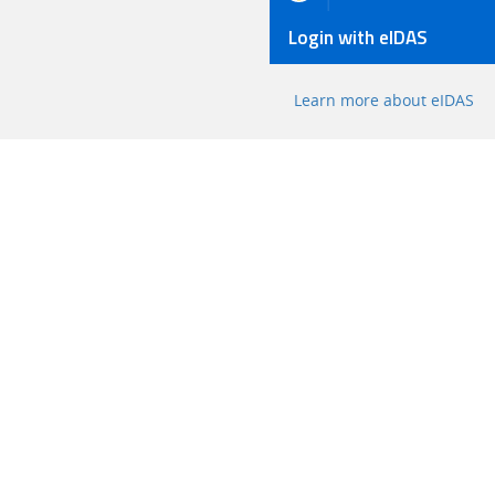
Login with eIDAS
Learn more about eIDAS
 E CONTATTI
ACCESSO
enter
Supporto
6001
Dichiaraz
 al venerdì dalle 9.00 alle 18.00
PagoPA
sul Lavoro - P. IVA 00968951004