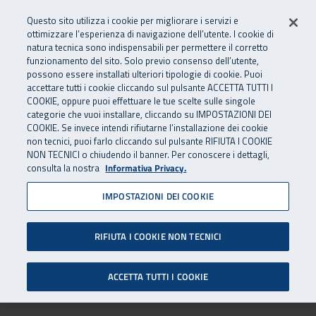
Vai al menu principale
Vai al contenuto principale
Vai al Footer
Questo sito utilizza i cookie per migliorare i servizi e
ottimizzare l’esperienza di navigazione dell’utente. I cookie di
natura tecnica sono indispensabili per permettere il corretto
funzionamento del sito. Solo previo consenso dell’utente,
possono essere installati ulteriori tipologie di cookie. Puoi
accettare tutti i cookie cliccando sul pulsante ACCETTA TUTTI I
COOKIE, oppure puoi effettuare le tue scelte sulle singole
categorie che vuoi installare, cliccando su IMPOSTAZIONI DEI
COOKIE. Se invece intendi rifiutarne l’installazione dei cookie
non tecnici, puoi farlo cliccando sul pulsante RIFIUTA I COOKIE
NON TECNICI o chiudendo il banner. Per conoscere i dettagli,
consulta la nostra
Informativa Privacy.
IMPOSTAZIONI DEI COOKIE
RIFIUTA I COOKIE NON TECNICI
ACCETTA TUTTI I COOKIE