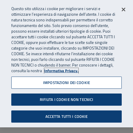
Numero Verde
800 810 810
.
Vai al menu principale
Vai al contenuto principale
Vai al Footer
Questo sito utilizza i cookie per migliorare i servizi e
Da cellulare e dall’estero
06 45539607
ottimizzare l’esperienza di navigazione dell’utente. I cookie di
natura tecnica sono indispensabili per permettere il corretto
funzionamento del sito. Solo previo consenso dell’utente,
Apri cerca
Apr
SuperAbile - il Contact Center Inail per il mondo della disabilità
possono essere installati ulteriori tipologie di cookie. Puoi
Navigazione principale
accettare tutti i cookie cliccando sul pulsante ACCETTA TUTTI I
COOKIE, oppure puoi effettuare le tue scelte sulle singole
categorie che vuoi installare, cliccando su IMPOSTAZIONI DEI
COOKIE. Se invece intendi rifiutarne l’installazione dei cookie
non tecnici, puoi farlo cliccando sul pulsante RIFIUTA I COOKIE
NON TECNICI o chiudendo il banner. Per conoscere i dettagli,
consulta la nostra
Informativa Privacy.
IMPOSTAZIONI DEI COOKIE
RIFIUTA I COOKIE NON TECNICI
ACCETTA TUTTI I COOKIE