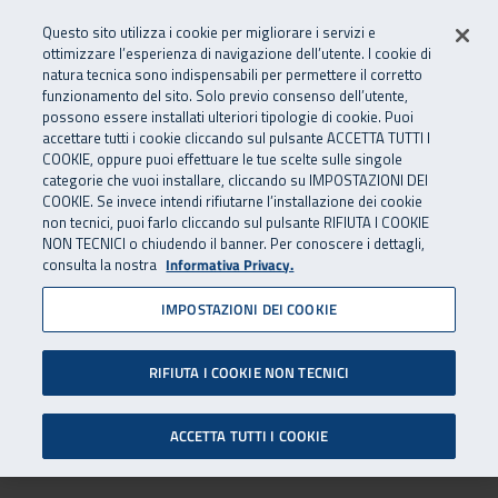
Vai al menu principale
Vai al contenuto principale
Vai al Footer
Questo sito utilizza i cookie per migliorare i servizi e
ottimizzare l’esperienza di navigazione dell’utente. I cookie di
natura tecnica sono indispensabili per permettere il corretto
funzionamento del sito. Solo previo consenso dell’utente,
possono essere installati ulteriori tipologie di cookie. Puoi
accettare tutti i cookie cliccando sul pulsante ACCETTA TUTTI I
COOKIE, oppure puoi effettuare le tue scelte sulle singole
categorie che vuoi installare, cliccando su IMPOSTAZIONI DEI
COOKIE. Se invece intendi rifiutarne l’installazione dei cookie
non tecnici, puoi farlo cliccando sul pulsante RIFIUTA I COOKIE
NON TECNICI o chiudendo il banner. Per conoscere i dettagli,
consulta la nostra
Informativa Privacy.
IMPOSTAZIONI DEI COOKIE
RIFIUTA I COOKIE NON TECNICI
ACCETTA TUTTI I COOKIE