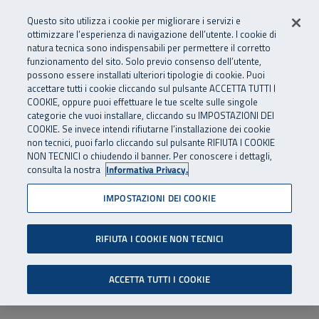
Numero Verde
800 810 810
.
Vai al menu principale
Vai al contenuto principale
Vai al Footer
Questo sito utilizza i cookie per migliorare i servizi e
Da cellulare e dall’estero
06 45539607
ottimizzare l’esperienza di navigazione dell’utente. I cookie di
natura tecnica sono indispensabili per permettere il corretto
funzionamento del sito. Solo previo consenso dell’utente,
Apri cerca
Apr
SuperAbile - il Contact Center Inail per il mondo della disabilità
possono essere installati ulteriori tipologie di cookie. Puoi
Navigazione principale
accettare tutti i cookie cliccando sul pulsante ACCETTA TUTTI I
COOKIE, oppure puoi effettuare le tue scelte sulle singole
categorie che vuoi installare, cliccando su IMPOSTAZIONI DEI
COOKIE. Se invece intendi rifiutarne l’installazione dei cookie
non tecnici, puoi farlo cliccando sul pulsante RIFIUTA I COOKIE
NON TECNICI o chiudendo il banner. Per conoscere i dettagli,
consulta la nostra
Informativa Privacy.
IMPOSTAZIONI DEI COOKIE
RIFIUTA I COOKIE NON TECNICI
ACCETTA TUTTI I COOKIE