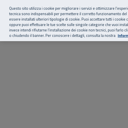
Siamo qui 
Vai al menu principale
Vai al contenuto principale
Vai al Footer
Questo sito utilizza i cookie per migliorare i servizi e ottimizzare l’esper
tecnica sono indispensabili per permettere il corretto funzionamento del
essere installati ulteriori tipologie di cookie. Puoi accettare tutti i cook
Home
Chi siamo
Storie, news 
SuperAbile - il Contact Center Inail per il mondo della disabilità
oppure puoi effettuare le tue scelte sulle singole categorie che vuoi ins
invece intendi rifiutarne l’installazione dei cookie non tecnici, puoi farl
o chiudendo il banner. Per conoscere i dettagli, consulta la nostra
Inform