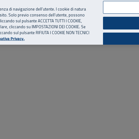
per te, chiamaci.
Numero Verde
800 810 810
.
Da cellulare e dall’estero
06 
ienza di navigazione dell’utente. I cookie di natura
 sito. Solo previo consenso dell’utente, possono
ie cliccando sul pulsante ACCETTA TUTTI I COOKIE,
ed eventi
Risorse utili
Supporto
tallare, cliccando su IMPOSTAZIONI DEI COOKIE. Se
o cliccando sul pulsante RIFIUTA I COOKIE NON TECNICI
ativa Privacy.