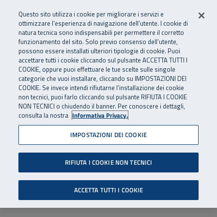
Numero Verde
800 810 810
.
Vai al menu principale
Vai al contenuto principale
Vai al Footer
Questo sito utilizza i cookie per migliorare i servizi e
Da cellulare e dall’estero
06 45539607
ottimizzare l’esperienza di navigazione dell’utente. I cookie di
natura tecnica sono indispensabili per permettere il corretto
funzionamento del sito. Solo previo consenso dell’utente,
Apri cerca
Apr
SuperAbile - il Contact Center Inail per il mondo della disabilità
possono essere installati ulteriori tipologie di cookie. Puoi
Navigazione principale
accettare tutti i cookie cliccando sul pulsante ACCETTA TUTTI I
COOKIE, oppure puoi effettuare le tue scelte sulle singole
categorie che vuoi installare, cliccando su IMPOSTAZIONI DEI
COOKIE. Se invece intendi rifiutarne l’installazione dei cookie
non tecnici, puoi farlo cliccando sul pulsante RIFIUTA I COOKIE
NON TECNICI o chiudendo il banner. Per conoscere i dettagli,
consulta la nostra
Informativa Privacy.
IMPOSTAZIONI DEI COOKIE
RIFIUTA I COOKIE NON TECNICI
ACCETTA TUTTI I COOKIE