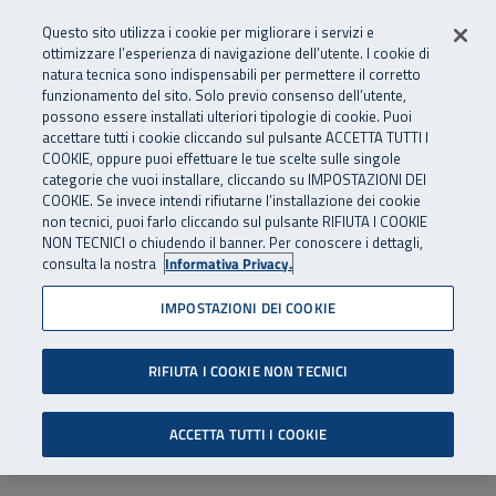
Numero Verde
800 810 810
.
Vai al menu principale
Vai al contenuto principale
Vai al Footer
Questo sito utilizza i cookie per migliorare i servizi e
Da cellulare e dall’estero
06 45539607
ottimizzare l’esperienza di navigazione dell’utente. I cookie di
natura tecnica sono indispensabili per permettere il corretto
funzionamento del sito. Solo previo consenso dell’utente,
Apri cerca
Apr
SuperAbile - il Contact Center Inail per il mondo della disabilità
possono essere installati ulteriori tipologie di cookie. Puoi
Navigazione principale
accettare tutti i cookie cliccando sul pulsante ACCETTA TUTTI I
COOKIE, oppure puoi effettuare le tue scelte sulle singole
categorie che vuoi installare, cliccando su IMPOSTAZIONI DEI
COOKIE. Se invece intendi rifiutarne l’installazione dei cookie
non tecnici, puoi farlo cliccando sul pulsante RIFIUTA I COOKIE
NON TECNICI o chiudendo il banner. Per conoscere i dettagli,
consulta la nostra
Informativa Privacy.
IMPOSTAZIONI DEI COOKIE
RIFIUTA I COOKIE NON TECNICI
ACCETTA TUTTI I COOKIE