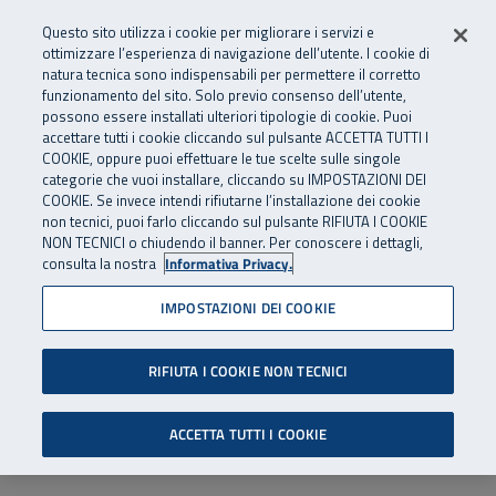
Numero Verde
800 810 810
.
Vai al menu principale
Vai al contenuto principale
Vai al Footer
Questo sito utilizza i cookie per migliorare i servizi e
Da cellulare e dall’estero
06 45539607
ottimizzare l’esperienza di navigazione dell’utente. I cookie di
natura tecnica sono indispensabili per permettere il corretto
funzionamento del sito. Solo previo consenso dell’utente,
Apri cerca
Apr
SuperAbile - il Contact Center Inail per il mondo della disabilità
possono essere installati ulteriori tipologie di cookie. Puoi
Navigazione principale
accettare tutti i cookie cliccando sul pulsante ACCETTA TUTTI I
COOKIE, oppure puoi effettuare le tue scelte sulle singole
categorie che vuoi installare, cliccando su IMPOSTAZIONI DEI
COOKIE. Se invece intendi rifiutarne l’installazione dei cookie
non tecnici, puoi farlo cliccando sul pulsante RIFIUTA I COOKIE
NON TECNICI o chiudendo il banner. Per conoscere i dettagli,
consulta la nostra
Informativa Privacy.
IMPOSTAZIONI DEI COOKIE
RIFIUTA I COOKIE NON TECNICI
ACCETTA TUTTI I COOKIE