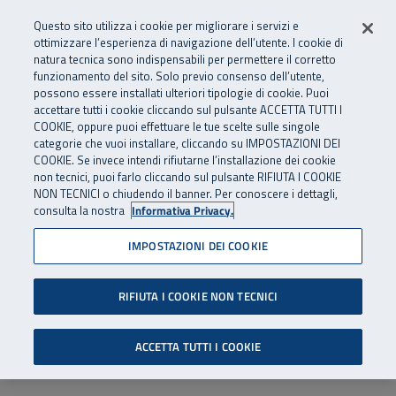
Numero Verde
800 810 810
.
Vai al menu principale
Vai al contenuto principale
Vai al Footer
Questo sito utilizza i cookie per migliorare i servizi e
Da cellulare e dall’estero
06 45539607
ottimizzare l’esperienza di navigazione dell’utente. I cookie di
natura tecnica sono indispensabili per permettere il corretto
funzionamento del sito. Solo previo consenso dell’utente,
Apri cerca
Apr
SuperAbile - il Contact Center Inail per il mondo della disabilità
possono essere installati ulteriori tipologie di cookie. Puoi
Navigazione principale
accettare tutti i cookie cliccando sul pulsante ACCETTA TUTTI I
COOKIE, oppure puoi effettuare le tue scelte sulle singole
categorie che vuoi installare, cliccando su IMPOSTAZIONI DEI
COOKIE. Se invece intendi rifiutarne l’installazione dei cookie
non tecnici, puoi farlo cliccando sul pulsante RIFIUTA I COOKIE
NON TECNICI o chiudendo il banner. Per conoscere i dettagli,
consulta la nostra
Informativa Privacy.
IMPOSTAZIONI DEI COOKIE
RIFIUTA I COOKIE NON TECNICI
ACCETTA TUTTI I COOKIE