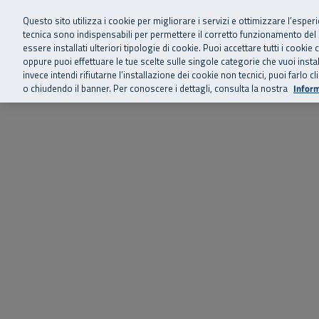
Siamo qui 
Vai al menu principale
Vai al contenuto principale
Vai al Footer
Questo sito utilizza i cookie per migliorare i servizi e ottimizzare l’esper
tecnica sono indispensabili per permettere il corretto funzionamento del
essere installati ulteriori tipologie di cookie. Puoi accettare tutti i cook
Home
Chi siamo
Storie, news 
SuperAbile - il Contact Center Inail per il mondo della disabilità
oppure puoi effettuare le tue scelte sulle singole categorie che vuoi ins
invece intendi rifiutarne l’installazione dei cookie non tecnici, puoi farl
o chiudendo il banner. Per conoscere i dettagli, consulta la nostra
Inform