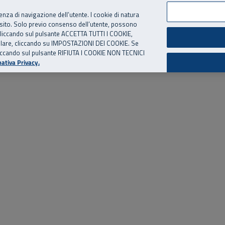
per te, chiamaci.
Numero Verde
800 810 810
.
Da cellulare e dall’estero
06 
ienza di navigazione dell’utente. I cookie di natura
 sito. Solo previo consenso dell’utente, possono
ie cliccando sul pulsante ACCETTA TUTTI I COOKIE,
ed eventi
Risorse utili
Supporto
tallare, cliccando su IMPOSTAZIONI DEI COOKIE. Se
o cliccando sul pulsante RIFIUTA I COOKIE NON TECNICI
ativa Privacy.