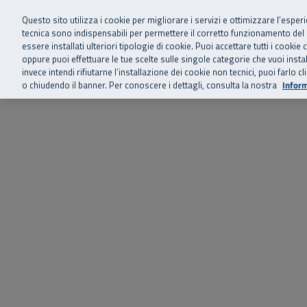
Siamo qui 
Vai al menu principale
Vai al contenuto principale
Vai al Footer
Questo sito utilizza i cookie per migliorare i servizi e ottimizzare l’esper
tecnica sono indispensabili per permettere il corretto funzionamento del
essere installati ulteriori tipologie di cookie. Puoi accettare tutti i cook
Home
Chi siamo
Storie, news 
SuperAbile - il Contact Center Inail per il mondo della disabilità
oppure puoi effettuare le tue scelte sulle singole categorie che vuoi ins
invece intendi rifiutarne l’installazione dei cookie non tecnici, puoi farl
o chiudendo il banner. Per conoscere i dettagli, consulta la nostra
Inform