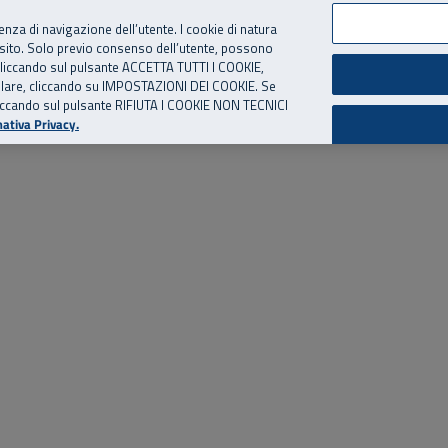
per te, chiamaci.
Numero Verde
800 810 810
.
Da cellulare e dall’estero
06 
ienza di navigazione dell’utente. I cookie di natura
 sito. Solo previo consenso dell’utente, possono
ie cliccando sul pulsante ACCETTA TUTTI I COOKIE,
ed eventi
Risorse utili
Supporto
tallare, cliccando su IMPOSTAZIONI DEI COOKIE. Se
o cliccando sul pulsante RIFIUTA I COOKIE NON TECNICI
ativa Privacy.