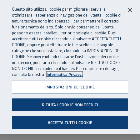
Numero Verde
800 810 810
.
Vai al menu principale
Vai al contenuto principale
Vai al Footer
Questo sito utilizza i cookie per migliorare i servizi e
Da cellulare e dall’estero
06 45539607
ottimizzare l’esperienza di navigazione dell’utente. I cookie di
natura tecnica sono indispensabili per permettere il corretto
funzionamento del sito. Solo previo consenso dell’utente,
Apri cerca
Apr
SuperAbile - il Contact Center Inail per il mondo della disabilità
possono essere installati ulteriori tipologie di cookie. Puoi
Navigazione principale
accettare tutti i cookie cliccando sul pulsante ACCETTA TUTTI I
COOKIE, oppure puoi effettuare le tue scelte sulle singole
categorie che vuoi installare, cliccando su IMPOSTAZIONI DEI
COOKIE. Se invece intendi rifiutarne l’installazione dei cookie
non tecnici, puoi farlo cliccando sul pulsante RIFIUTA I COOKIE
NON TECNICI o chiudendo il banner. Per conoscere i dettagli,
consulta la nostra
Informativa Privacy.
IMPOSTAZIONI DEI COOKIE
RIFIUTA I COOKIE NON TECNICI
ACCETTA TUTTI I COOKIE