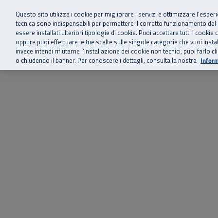
Siamo qui 
Vai al menu principale
Vai al contenuto principale
Vai al Footer
Questo sito utilizza i cookie per migliorare i servizi e ottimizzare l’esper
tecnica sono indispensabili per permettere il corretto funzionamento del
essere installati ulteriori tipologie di cookie. Puoi accettare tutti i cook
Home
Chi siamo
Storie, news 
SuperAbile - il Contact Center Inail per il mondo della disabilità
oppure puoi effettuare le tue scelte sulle singole categorie che vuoi ins
invece intendi rifiutarne l’installazione dei cookie non tecnici, puoi farl
o chiudendo il banner. Per conoscere i dettagli, consulta la nostra
Inform