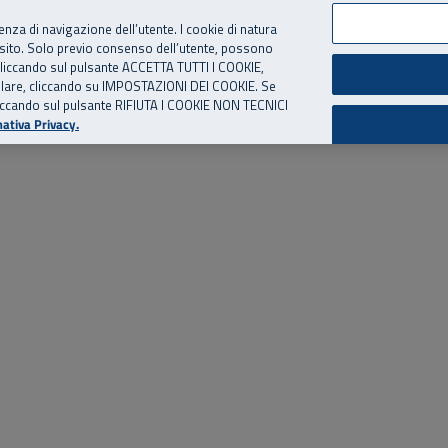
per te, chiamaci.
Numero Verde
800 810 810
.
Da cellulare e dall’estero
06 
ienza di navigazione dell’utente. I cookie di natura
 sito. Solo previo consenso dell’utente, possono
ie cliccando sul pulsante ACCETTA TUTTI I COOKIE,
ed eventi
Risorse utili
Supporto
tallare, cliccando su IMPOSTAZIONI DEI COOKIE. Se
o cliccando sul pulsante RIFIUTA I COOKIE NON TECNICI
ativa Privacy.