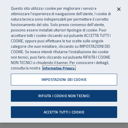
Numero Verde
800 810 810
.
Vai al menu principale
Vai al contenuto principale
Vai al Footer
Questo sito utilizza i cookie per migliorare i servizi e
Da cellulare e dall’estero
06 45539607
ottimizzare l’esperienza di navigazione dell’utente. I cookie di
natura tecnica sono indispensabili per permettere il corretto
funzionamento del sito. Solo previo consenso dell’utente,
Apri cerca
Apr
SuperAbile - il Contact Center Inail per il mondo della disabilità
possono essere installati ulteriori tipologie di cookie. Puoi
Navigazione principale
accettare tutti i cookie cliccando sul pulsante ACCETTA TUTTI I
COOKIE, oppure puoi effettuare le tue scelte sulle singole
categorie che vuoi installare, cliccando su IMPOSTAZIONI DEI
COOKIE. Se invece intendi rifiutarne l’installazione dei cookie
non tecnici, puoi farlo cliccando sul pulsante RIFIUTA I COOKIE
NON TECNICI o chiudendo il banner. Per conoscere i dettagli,
consulta la nostra
Informativa Privacy.
IMPOSTAZIONI DEI COOKIE
RIFIUTA I COOKIE NON TECNICI
ACCETTA TUTTI I COOKIE