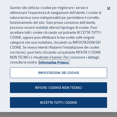
Numero Verde
800 810 810
.
Vai al menu principale
Vai al contenuto principale
Vai al Footer
Questo sito utilizza i cookie per migliorare i servizi e
Da cellulare e dall’estero
06 45539607
ottimizzare l’esperienza di navigazione dell’utente. I cookie di
natura tecnica sono indispensabili per permettere il corretto
funzionamento del sito. Solo previo consenso dell’utente,
Apri cerca
Apr
SuperAbile - il Contact Center Inail per il mondo della disabilità
possono essere installati ulteriori tipologie di cookie. Puoi
Navigazione principale
accettare tutti i cookie cliccando sul pulsante ACCETTA TUTTI I
COOKIE, oppure puoi effettuare le tue scelte sulle singole
categorie che vuoi installare, cliccando su IMPOSTAZIONI DEI
COOKIE. Se invece intendi rifiutarne l’installazione dei cookie
non tecnici, puoi farlo cliccando sul pulsante RIFIUTA I COOKIE
NON TECNICI o chiudendo il banner. Per conoscere i dettagli,
consulta la nostra
Informativa Privacy.
IMPOSTAZIONI DEI COOKIE
RIFIUTA I COOKIE NON TECNICI
ACCETTA TUTTI I COOKIE