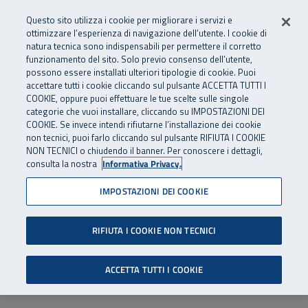
Numero Verde
800 810 810
.
Vai al menu principale
Vai al contenuto principale
Vai al Footer
Questo sito utilizza i cookie per migliorare i servizi e
Da cellulare e dall’estero
06 45539607
ottimizzare l’esperienza di navigazione dell’utente. I cookie di
natura tecnica sono indispensabili per permettere il corretto
funzionamento del sito. Solo previo consenso dell’utente,
Apri cerca
Apr
SuperAbile - il Contact Center Inail per il mondo della disabilità
possono essere installati ulteriori tipologie di cookie. Puoi
Navigazione principale
accettare tutti i cookie cliccando sul pulsante ACCETTA TUTTI I
COOKIE, oppure puoi effettuare le tue scelte sulle singole
categorie che vuoi installare, cliccando su IMPOSTAZIONI DEI
COOKIE. Se invece intendi rifiutarne l’installazione dei cookie
non tecnici, puoi farlo cliccando sul pulsante RIFIUTA I COOKIE
NON TECNICI o chiudendo il banner. Per conoscere i dettagli,
consulta la nostra
Informativa Privacy.
IMPOSTAZIONI DEI COOKIE
RIFIUTA I COOKIE NON TECNICI
ACCETTA TUTTI I COOKIE