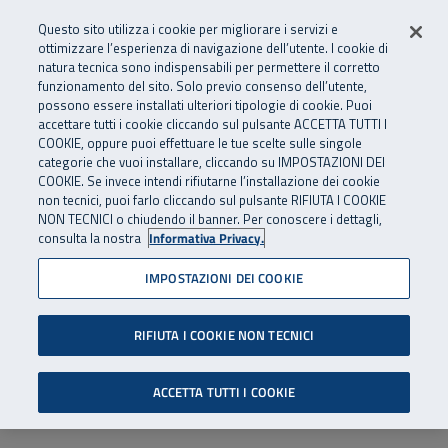
Numero Verde
800 810 810
.
Vai al menu principale
Vai al contenuto principale
Vai al Footer
Questo sito utilizza i cookie per migliorare i servizi e
Da cellulare e dall’estero
06 45539607
ottimizzare l’esperienza di navigazione dell’utente. I cookie di
natura tecnica sono indispensabili per permettere il corretto
funzionamento del sito. Solo previo consenso dell’utente,
Apri cerca
Apr
SuperAbile - il Contact Center Inail per il mondo della disabilità
possono essere installati ulteriori tipologie di cookie. Puoi
Navigazione principale
accettare tutti i cookie cliccando sul pulsante ACCETTA TUTTI I
COOKIE, oppure puoi effettuare le tue scelte sulle singole
categorie che vuoi installare, cliccando su IMPOSTAZIONI DEI
COOKIE. Se invece intendi rifiutarne l’installazione dei cookie
non tecnici, puoi farlo cliccando sul pulsante RIFIUTA I COOKIE
NON TECNICI o chiudendo il banner. Per conoscere i dettagli,
consulta la nostra
Informativa Privacy.
IMPOSTAZIONI DEI COOKIE
RIFIUTA I COOKIE NON TECNICI
ACCETTA TUTTI I COOKIE