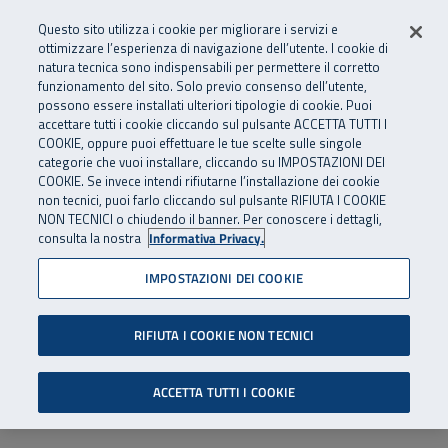
Numero Verde
800 810 810
.
Vai al menu principale
Vai al contenuto principale
Vai al Footer
Questo sito utilizza i cookie per migliorare i servizi e
Da cellulare e dall’estero
06 45539607
ottimizzare l’esperienza di navigazione dell’utente. I cookie di
natura tecnica sono indispensabili per permettere il corretto
funzionamento del sito. Solo previo consenso dell’utente,
Apri cerca
Apr
SuperAbile - il Contact Center Inail per il mondo della disabilità
possono essere installati ulteriori tipologie di cookie. Puoi
Navigazione principale
accettare tutti i cookie cliccando sul pulsante ACCETTA TUTTI I
COOKIE, oppure puoi effettuare le tue scelte sulle singole
categorie che vuoi installare, cliccando su IMPOSTAZIONI DEI
COOKIE. Se invece intendi rifiutarne l’installazione dei cookie
non tecnici, puoi farlo cliccando sul pulsante RIFIUTA I COOKIE
NON TECNICI o chiudendo il banner. Per conoscere i dettagli,
consulta la nostra
Informativa Privacy.
IMPOSTAZIONI DEI COOKIE
RIFIUTA I COOKIE NON TECNICI
ACCETTA TUTTI I COOKIE