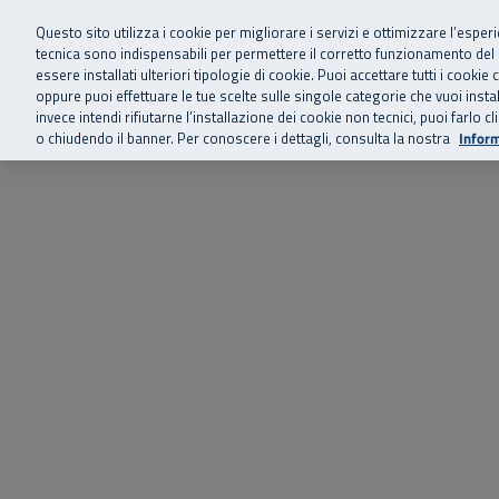
Siamo qui 
Vai al menu principale
Vai al contenuto principale
Vai al Footer
Questo sito utilizza i cookie per migliorare i servizi e ottimizzare l’esper
tecnica sono indispensabili per permettere il corretto funzionamento del
essere installati ulteriori tipologie di cookie. Puoi accettare tutti i cook
Home
Chi siamo
Storie, news 
SuperAbile - il Contact Center Inail per il mondo della disabilità
oppure puoi effettuare le tue scelte sulle singole categorie che vuoi ins
invece intendi rifiutarne l’installazione dei cookie non tecnici, puoi farl
o chiudendo il banner. Per conoscere i dettagli, consulta la nostra
Inform