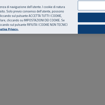
per te, chiamaci.
Numero Verde
800 810 810
.
Da cellulare e dall’estero
06 
ienza di navigazione dell’utente. I cookie di natura
 sito. Solo previo consenso dell’utente, possono
ie cliccando sul pulsante ACCETTA TUTTI I COOKIE,
ed eventi
Risorse utili
Supporto
tallare, cliccando su IMPOSTAZIONI DEI COOKIE. Se
o cliccando sul pulsante RIFIUTA I COOKIE NON TECNICI
ativa Privacy.