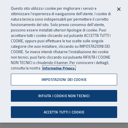
Numero Verde
800 810 810
.
Vai al menu principale
Vai al contenuto principale
Vai al Footer
Questo sito utilizza i cookie per migliorare i servizi e
Da cellulare e dall’estero
06 45539607
ottimizzare l’esperienza di navigazione dell’utente. I cookie di
natura tecnica sono indispensabili per permettere il corretto
funzionamento del sito. Solo previo consenso dell’utente,
Apri cerca
Apr
SuperAbile - il Contact Center Inail per il mondo della disabilità
possono essere installati ulteriori tipologie di cookie. Puoi
Navigazione principale
accettare tutti i cookie cliccando sul pulsante ACCETTA TUTTI I
COOKIE, oppure puoi effettuare le tue scelte sulle singole
categorie che vuoi installare, cliccando su IMPOSTAZIONI DEI
COOKIE. Se invece intendi rifiutarne l’installazione dei cookie
non tecnici, puoi farlo cliccando sul pulsante RIFIUTA I COOKIE
NON TECNICI o chiudendo il banner. Per conoscere i dettagli,
consulta la nostra
Informativa Privacy.
IMPOSTAZIONI DEI COOKIE
RIFIUTA I COOKIE NON TECNICI
ACCETTA TUTTI I COOKIE