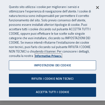
Numero Verde
800 810 810
.
Vai al menu principale
Vai al contenuto principale
Vai al Footer
Questo sito utilizza i cookie per migliorare i servizi e
Da cellulare e dall’estero
06 45539607
ottimizzare l’esperienza di navigazione dell’utente. I cookie di
natura tecnica sono indispensabili per permettere il corretto
funzionamento del sito. Solo previo consenso dell’utente,
Apri cerca
Apr
SuperAbile - il Contact Center Inail per il mondo della disabilità
possono essere installati ulteriori tipologie di cookie. Puoi
Navigazione principale
accettare tutti i cookie cliccando sul pulsante ACCETTA TUTTI I
COOKIE, oppure puoi effettuare le tue scelte sulle singole
categorie che vuoi installare, cliccando su IMPOSTAZIONI DEI
COOKIE. Se invece intendi rifiutarne l’installazione dei cookie
non tecnici, puoi farlo cliccando sul pulsante RIFIUTA I COOKIE
NON TECNICI o chiudendo il banner. Per conoscere i dettagli,
consulta la nostra
Informativa Privacy.
IMPOSTAZIONI DEI COOKIE
RIFIUTA I COOKIE NON TECNICI
ACCETTA TUTTI I COOKIE