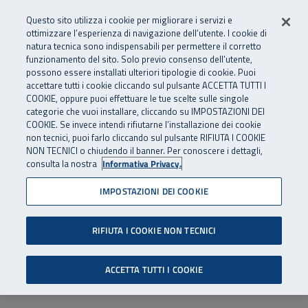
Numero Verde
800 810 810
.
Vai al menu principale
Vai al contenuto principale
Vai al Footer
Questo sito utilizza i cookie per migliorare i servizi e
Da cellulare e dall’estero
06 45539607
ottimizzare l’esperienza di navigazione dell’utente. I cookie di
natura tecnica sono indispensabili per permettere il corretto
funzionamento del sito. Solo previo consenso dell’utente,
Apri cerca
Apr
SuperAbile - il Contact Center Inail per il mondo della disabilità
possono essere installati ulteriori tipologie di cookie. Puoi
Navigazione principale
accettare tutti i cookie cliccando sul pulsante ACCETTA TUTTI I
COOKIE, oppure puoi effettuare le tue scelte sulle singole
categorie che vuoi installare, cliccando su IMPOSTAZIONI DEI
COOKIE. Se invece intendi rifiutarne l’installazione dei cookie
non tecnici, puoi farlo cliccando sul pulsante RIFIUTA I COOKIE
NON TECNICI o chiudendo il banner. Per conoscere i dettagli,
consulta la nostra
Informativa Privacy.
IMPOSTAZIONI DEI COOKIE
RIFIUTA I COOKIE NON TECNICI
ACCETTA TUTTI I COOKIE