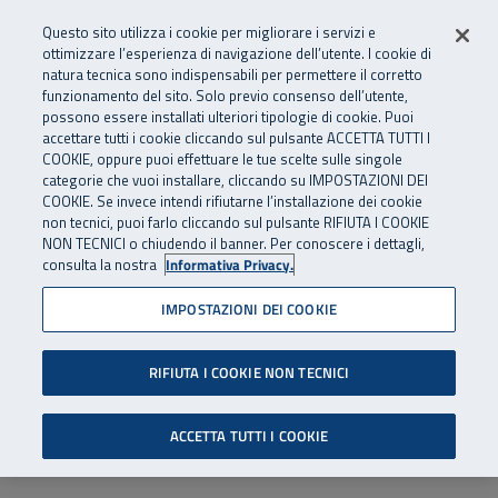
Numero Verde
800 810 810
.
Vai al menu principale
Vai al contenuto principale
Vai al Footer
Questo sito utilizza i cookie per migliorare i servizi e
Da cellulare e dall’estero
06 45539607
ottimizzare l’esperienza di navigazione dell’utente. I cookie di
natura tecnica sono indispensabili per permettere il corretto
funzionamento del sito. Solo previo consenso dell’utente,
Apri cerca
Apr
SuperAbile - il Contact Center Inail per il mondo della disabilità
possono essere installati ulteriori tipologie di cookie. Puoi
Navigazione principale
accettare tutti i cookie cliccando sul pulsante ACCETTA TUTTI I
COOKIE, oppure puoi effettuare le tue scelte sulle singole
categorie che vuoi installare, cliccando su IMPOSTAZIONI DEI
COOKIE. Se invece intendi rifiutarne l’installazione dei cookie
non tecnici, puoi farlo cliccando sul pulsante RIFIUTA I COOKIE
NON TECNICI o chiudendo il banner. Per conoscere i dettagli,
consulta la nostra
Informativa Privacy.
IMPOSTAZIONI DEI COOKIE
RIFIUTA I COOKIE NON TECNICI
ACCETTA TUTTI I COOKIE