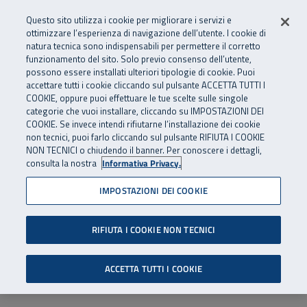
Numero Verde
800 810 810
.
Vai al menu principale
Vai al contenuto principale
Vai al Footer
Questo sito utilizza i cookie per migliorare i servizi e
Da cellulare e dall’estero
06 45539607
ottimizzare l’esperienza di navigazione dell’utente. I cookie di
natura tecnica sono indispensabili per permettere il corretto
funzionamento del sito. Solo previo consenso dell’utente,
Apri cerca
Apr
SuperAbile - il Contact Center Inail per il mondo della disabilità
possono essere installati ulteriori tipologie di cookie. Puoi
Navigazione principale
accettare tutti i cookie cliccando sul pulsante ACCETTA TUTTI I
COOKIE, oppure puoi effettuare le tue scelte sulle singole
categorie che vuoi installare, cliccando su IMPOSTAZIONI DEI
COOKIE. Se invece intendi rifiutarne l’installazione dei cookie
non tecnici, puoi farlo cliccando sul pulsante RIFIUTA I COOKIE
NON TECNICI o chiudendo il banner. Per conoscere i dettagli,
consulta la nostra
Informativa Privacy.
IMPOSTAZIONI DEI COOKIE
RIFIUTA I COOKIE NON TECNICI
ACCETTA TUTTI I COOKIE