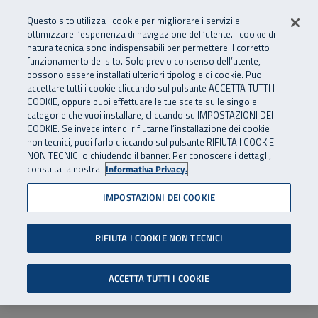
Numero Verde
800 810 810
.
Vai al menu principale
Vai al contenuto principale
Vai al Footer
Questo sito utilizza i cookie per migliorare i servizi e
Da cellulare e dall’estero
06 45539607
ottimizzare l’esperienza di navigazione dell’utente. I cookie di
natura tecnica sono indispensabili per permettere il corretto
funzionamento del sito. Solo previo consenso dell’utente,
Apri cerca
Apr
SuperAbile - il Contact Center Inail per il mondo della disabilità
possono essere installati ulteriori tipologie di cookie. Puoi
Navigazione principale
accettare tutti i cookie cliccando sul pulsante ACCETTA TUTTI I
COOKIE, oppure puoi effettuare le tue scelte sulle singole
categorie che vuoi installare, cliccando su IMPOSTAZIONI DEI
COOKIE. Se invece intendi rifiutarne l’installazione dei cookie
non tecnici, puoi farlo cliccando sul pulsante RIFIUTA I COOKIE
NON TECNICI o chiudendo il banner. Per conoscere i dettagli,
consulta la nostra
Informativa Privacy.
IMPOSTAZIONI DEI COOKIE
RIFIUTA I COOKIE NON TECNICI
ACCETTA TUTTI I COOKIE