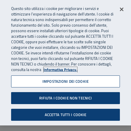
Numero Verde
800 810 810
.
Vai al menu principale
Vai al contenuto principale
Vai al Footer
Questo sito utilizza i cookie per migliorare i servizi e
Da cellulare e dall’estero
06 45539607
ottimizzare l’esperienza di navigazione dell’utente. I cookie di
natura tecnica sono indispensabili per permettere il corretto
funzionamento del sito. Solo previo consenso dell’utente,
Apri cerca
Apr
SuperAbile - il Contact Center Inail per il mondo della disabilità
possono essere installati ulteriori tipologie di cookie. Puoi
Navigazione principale
accettare tutti i cookie cliccando sul pulsante ACCETTA TUTTI I
COOKIE, oppure puoi effettuare le tue scelte sulle singole
categorie che vuoi installare, cliccando su IMPOSTAZIONI DEI
COOKIE. Se invece intendi rifiutarne l’installazione dei cookie
non tecnici, puoi farlo cliccando sul pulsante RIFIUTA I COOKIE
NON TECNICI o chiudendo il banner. Per conoscere i dettagli,
consulta la nostra
Informativa Privacy.
IMPOSTAZIONI DEI COOKIE
RIFIUTA I COOKIE NON TECNICI
ACCETTA TUTTI I COOKIE