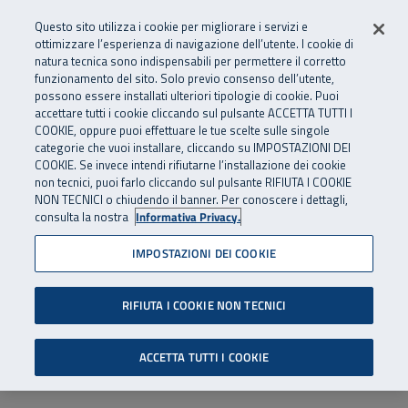
Numero Verde
800 810 810
.
Vai al menu principale
Vai al contenuto principale
Vai al Footer
Questo sito utilizza i cookie per migliorare i servizi e
Da cellulare e dall’estero
06 45539607
ottimizzare l’esperienza di navigazione dell’utente. I cookie di
natura tecnica sono indispensabili per permettere il corretto
funzionamento del sito. Solo previo consenso dell’utente,
Apri cerca
Apr
SuperAbile - il Contact Center Inail per il mondo della disabilità
possono essere installati ulteriori tipologie di cookie. Puoi
Navigazione principale
accettare tutti i cookie cliccando sul pulsante ACCETTA TUTTI I
COOKIE, oppure puoi effettuare le tue scelte sulle singole
categorie che vuoi installare, cliccando su IMPOSTAZIONI DEI
COOKIE. Se invece intendi rifiutarne l’installazione dei cookie
non tecnici, puoi farlo cliccando sul pulsante RIFIUTA I COOKIE
NON TECNICI o chiudendo il banner. Per conoscere i dettagli,
consulta la nostra
Informativa Privacy.
IMPOSTAZIONI DEI COOKIE
RIFIUTA I COOKIE NON TECNICI
ACCETTA TUTTI I COOKIE