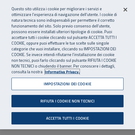
Numero Verde
800 810 810
.
Vai al menu principale
Vai al contenuto principale
Vai al Footer
Questo sito utilizza i cookie per migliorare i servizi e
Da cellulare e dall’estero
06 45539607
ottimizzare l’esperienza di navigazione dell’utente. I cookie di
natura tecnica sono indispensabili per permettere il corretto
funzionamento del sito. Solo previo consenso dell’utente,
Apri cerca
Apr
SuperAbile - il Contact Center Inail per il mondo della disabilità
possono essere installati ulteriori tipologie di cookie. Puoi
Navigazione principale
accettare tutti i cookie cliccando sul pulsante ACCETTA TUTTI I
COOKIE, oppure puoi effettuare le tue scelte sulle singole
categorie che vuoi installare, cliccando su IMPOSTAZIONI DEI
COOKIE. Se invece intendi rifiutarne l’installazione dei cookie
non tecnici, puoi farlo cliccando sul pulsante RIFIUTA I COOKIE
NON TECNICI o chiudendo il banner. Per conoscere i dettagli,
consulta la nostra
Informativa Privacy.
IMPOSTAZIONI DEI COOKIE
RIFIUTA I COOKIE NON TECNICI
ACCETTA TUTTI I COOKIE