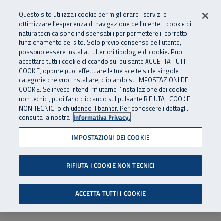
Numero Verde
800 810 810
.
Vai al menu principale
Vai al contenuto principale
Vai al Footer
Questo sito utilizza i cookie per migliorare i servizi e
Da cellulare e dall’estero
06 45539607
ottimizzare l’esperienza di navigazione dell’utente. I cookie di
natura tecnica sono indispensabili per permettere il corretto
funzionamento del sito. Solo previo consenso dell’utente,
Apri cerca
Apr
SuperAbile - il Contact Center Inail per il mondo della disabilità
possono essere installati ulteriori tipologie di cookie. Puoi
Navigazione principale
accettare tutti i cookie cliccando sul pulsante ACCETTA TUTTI I
COOKIE, oppure puoi effettuare le tue scelte sulle singole
categorie che vuoi installare, cliccando su IMPOSTAZIONI DEI
COOKIE. Se invece intendi rifiutarne l’installazione dei cookie
non tecnici, puoi farlo cliccando sul pulsante RIFIUTA I COOKIE
NON TECNICI o chiudendo il banner. Per conoscere i dettagli,
consulta la nostra
Informativa Privacy.
IMPOSTAZIONI DEI COOKIE
RIFIUTA I COOKIE NON TECNICI
ACCETTA TUTTI I COOKIE