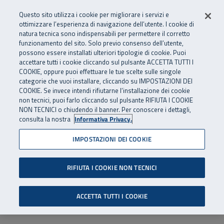
Numero Verde
800 810 810
.
Vai al menu principale
Vai al contenuto principale
Vai al Footer
Questo sito utilizza i cookie per migliorare i servizi e
Da cellulare e dall’estero
06 45539607
ottimizzare l’esperienza di navigazione dell’utente. I cookie di
natura tecnica sono indispensabili per permettere il corretto
funzionamento del sito. Solo previo consenso dell’utente,
Apri cerca
Apr
SuperAbile - il Contact Center Inail per il mondo della disabilità
possono essere installati ulteriori tipologie di cookie. Puoi
Navigazione principale
accettare tutti i cookie cliccando sul pulsante ACCETTA TUTTI I
COOKIE, oppure puoi effettuare le tue scelte sulle singole
categorie che vuoi installare, cliccando su IMPOSTAZIONI DEI
COOKIE. Se invece intendi rifiutarne l’installazione dei cookie
non tecnici, puoi farlo cliccando sul pulsante RIFIUTA I COOKIE
NON TECNICI o chiudendo il banner. Per conoscere i dettagli,
consulta la nostra
Informativa Privacy.
IMPOSTAZIONI DEI COOKIE
RIFIUTA I COOKIE NON TECNICI
ACCETTA TUTTI I COOKIE