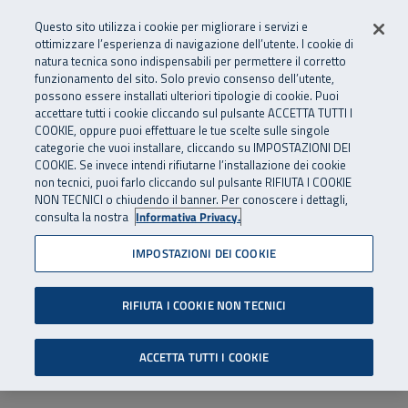
Numero Verde
800 810 810
.
Vai al menu principale
Vai al contenuto principale
Vai al Footer
Questo sito utilizza i cookie per migliorare i servizi e
Da cellulare e dall’estero
06 45539607
ottimizzare l’esperienza di navigazione dell’utente. I cookie di
natura tecnica sono indispensabili per permettere il corretto
funzionamento del sito. Solo previo consenso dell’utente,
Apri cerca
Apr
SuperAbile - il Contact Center Inail per il mondo della disabilità
possono essere installati ulteriori tipologie di cookie. Puoi
Navigazione principale
accettare tutti i cookie cliccando sul pulsante ACCETTA TUTTI I
COOKIE, oppure puoi effettuare le tue scelte sulle singole
categorie che vuoi installare, cliccando su IMPOSTAZIONI DEI
COOKIE. Se invece intendi rifiutarne l’installazione dei cookie
non tecnici, puoi farlo cliccando sul pulsante RIFIUTA I COOKIE
NON TECNICI o chiudendo il banner. Per conoscere i dettagli,
consulta la nostra
Informativa Privacy.
IMPOSTAZIONI DEI COOKIE
RIFIUTA I COOKIE NON TECNICI
ACCETTA TUTTI I COOKIE