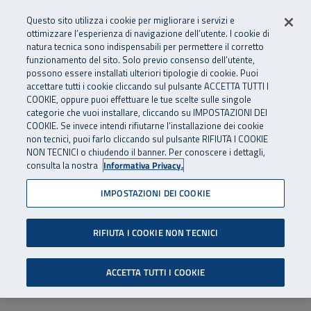
Numero Verde
800 810 810
.
Vai al menu principale
Vai al contenuto principale
Vai al Footer
Questo sito utilizza i cookie per migliorare i servizi e
Da cellulare e dall’estero
06 45539607
ottimizzare l’esperienza di navigazione dell’utente. I cookie di
natura tecnica sono indispensabili per permettere il corretto
funzionamento del sito. Solo previo consenso dell’utente,
Apri cerca
Apr
SuperAbile - il Contact Center Inail per il mondo della disabilità
possono essere installati ulteriori tipologie di cookie. Puoi
Navigazione principale
accettare tutti i cookie cliccando sul pulsante ACCETTA TUTTI I
COOKIE, oppure puoi effettuare le tue scelte sulle singole
categorie che vuoi installare, cliccando su IMPOSTAZIONI DEI
COOKIE. Se invece intendi rifiutarne l’installazione dei cookie
non tecnici, puoi farlo cliccando sul pulsante RIFIUTA I COOKIE
NON TECNICI o chiudendo il banner. Per conoscere i dettagli,
consulta la nostra
Informativa Privacy.
IMPOSTAZIONI DEI COOKIE
RIFIUTA I COOKIE NON TECNICI
ACCETTA TUTTI I COOKIE