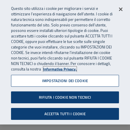
Numero Verde
800 810 810
.
Vai al menu principale
Vai al contenuto principale
Vai al Footer
Questo sito utilizza i cookie per migliorare i servizi e
Da cellulare e dall’estero
06 45539607
ottimizzare l’esperienza di navigazione dell’utente. I cookie di
natura tecnica sono indispensabili per permettere il corretto
funzionamento del sito. Solo previo consenso dell’utente,
Apri cerca
Apr
SuperAbile - il Contact Center Inail per il mondo della disabilità
possono essere installati ulteriori tipologie di cookie. Puoi
Navigazione principale
accettare tutti i cookie cliccando sul pulsante ACCETTA TUTTI I
COOKIE, oppure puoi effettuare le tue scelte sulle singole
categorie che vuoi installare, cliccando su IMPOSTAZIONI DEI
COOKIE. Se invece intendi rifiutarne l’installazione dei cookie
non tecnici, puoi farlo cliccando sul pulsante RIFIUTA I COOKIE
NON TECNICI o chiudendo il banner. Per conoscere i dettagli,
consulta la nostra
Informativa Privacy.
IMPOSTAZIONI DEI COOKIE
RIFIUTA I COOKIE NON TECNICI
ACCETTA TUTTI I COOKIE