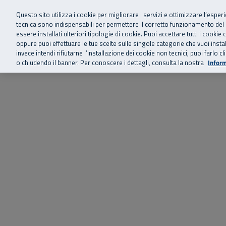
Siamo qui 
Vai al menu principale
Vai al contenuto principale
Vai al Footer
Questo sito utilizza i cookie per migliorare i servizi e ottimizzare l’esper
tecnica sono indispensabili per permettere il corretto funzionamento del
essere installati ulteriori tipologie di cookie. Puoi accettare tutti i cook
Home
Chi siamo
Storie, news 
SuperAbile - il Contact Center Inail per il mondo della disabilità
oppure puoi effettuare le tue scelte sulle singole categorie che vuoi ins
invece intendi rifiutarne l’installazione dei cookie non tecnici, puoi farl
o chiudendo il banner. Per conoscere i dettagli, consulta la nostra
Inform