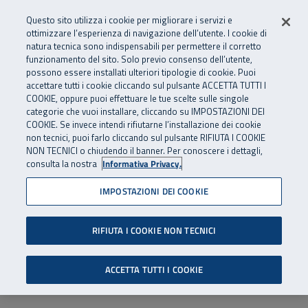
Numero Verde
800 810 810
.
Vai al menu principale
Vai al contenuto principale
Vai al Footer
Questo sito utilizza i cookie per migliorare i servizi e
Da cellulare e dall’estero
06 45539607
ottimizzare l’esperienza di navigazione dell’utente. I cookie di
natura tecnica sono indispensabili per permettere il corretto
funzionamento del sito. Solo previo consenso dell’utente,
Apri cerca
Apr
SuperAbile - il Contact Center Inail per il mondo della disabilità
possono essere installati ulteriori tipologie di cookie. Puoi
Navigazione principale
accettare tutti i cookie cliccando sul pulsante ACCETTA TUTTI I
COOKIE, oppure puoi effettuare le tue scelte sulle singole
categorie che vuoi installare, cliccando su IMPOSTAZIONI DEI
COOKIE. Se invece intendi rifiutarne l’installazione dei cookie
non tecnici, puoi farlo cliccando sul pulsante RIFIUTA I COOKIE
NON TECNICI o chiudendo il banner. Per conoscere i dettagli,
consulta la nostra
Informativa Privacy.
IMPOSTAZIONI DEI COOKIE
RIFIUTA I COOKIE NON TECNICI
ACCETTA TUTTI I COOKIE