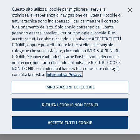
Numero Verde
800 810 810
.
Vai al menu principale
Vai al contenuto principale
Vai al Footer
Questo sito utilizza i cookie per migliorare i servizi e
Da cellulare e dall’estero
06 45539607
ottimizzare l’esperienza di navigazione dell’utente. I cookie di
natura tecnica sono indispensabili per permettere il corretto
funzionamento del sito. Solo previo consenso dell’utente,
Apri cerca
Apr
SuperAbile - il Contact Center Inail per il mondo della disabilità
possono essere installati ulteriori tipologie di cookie. Puoi
Navigazione principale
accettare tutti i cookie cliccando sul pulsante ACCETTA TUTTI I
COOKIE, oppure puoi effettuare le tue scelte sulle singole
categorie che vuoi installare, cliccando su IMPOSTAZIONI DEI
COOKIE. Se invece intendi rifiutarne l’installazione dei cookie
non tecnici, puoi farlo cliccando sul pulsante RIFIUTA I COOKIE
NON TECNICI o chiudendo il banner. Per conoscere i dettagli,
consulta la nostra
Informativa Privacy.
IMPOSTAZIONI DEI COOKIE
RIFIUTA I COOKIE NON TECNICI
ACCETTA TUTTI I COOKIE