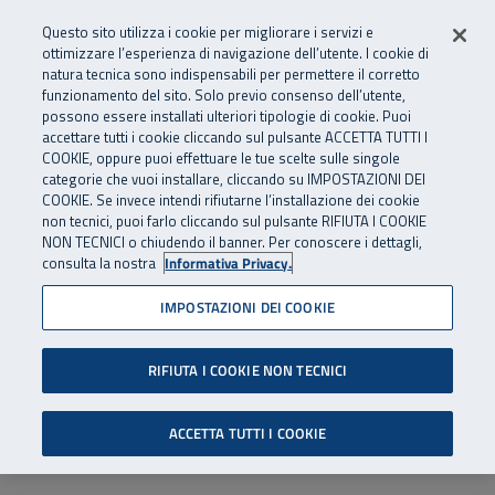
Numero Verde
800 810 810
.
Vai al menu principale
Vai al contenuto principale
Vai al Footer
Questo sito utilizza i cookie per migliorare i servizi e
Da cellulare e dall’estero
06 45539607
ottimizzare l’esperienza di navigazione dell’utente. I cookie di
natura tecnica sono indispensabili per permettere il corretto
funzionamento del sito. Solo previo consenso dell’utente,
Apri cerca
Apr
SuperAbile - il Contact Center Inail per il mondo della disabilità
possono essere installati ulteriori tipologie di cookie. Puoi
Navigazione principale
accettare tutti i cookie cliccando sul pulsante ACCETTA TUTTI I
COOKIE, oppure puoi effettuare le tue scelte sulle singole
categorie che vuoi installare, cliccando su IMPOSTAZIONI DEI
COOKIE. Se invece intendi rifiutarne l’installazione dei cookie
non tecnici, puoi farlo cliccando sul pulsante RIFIUTA I COOKIE
NON TECNICI o chiudendo il banner. Per conoscere i dettagli,
consulta la nostra
Informativa Privacy.
IMPOSTAZIONI DEI COOKIE
RIFIUTA I COOKIE NON TECNICI
ACCETTA TUTTI I COOKIE