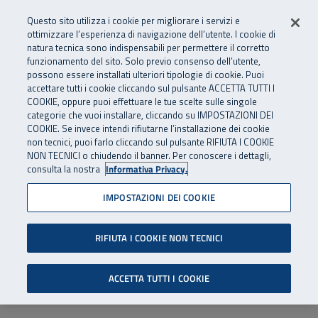
Numero Verde
800 810 810
.
Vai al menu principale
Vai al contenuto principale
Vai al Footer
Questo sito utilizza i cookie per migliorare i servizi e
Da cellulare e dall’estero
06 45539607
ottimizzare l’esperienza di navigazione dell’utente. I cookie di
natura tecnica sono indispensabili per permettere il corretto
funzionamento del sito. Solo previo consenso dell’utente,
Apri cerca
Apr
SuperAbile - il Contact Center Inail per il mondo della disabilità
possono essere installati ulteriori tipologie di cookie. Puoi
Navigazione principale
accettare tutti i cookie cliccando sul pulsante ACCETTA TUTTI I
COOKIE, oppure puoi effettuare le tue scelte sulle singole
categorie che vuoi installare, cliccando su IMPOSTAZIONI DEI
COOKIE. Se invece intendi rifiutarne l’installazione dei cookie
non tecnici, puoi farlo cliccando sul pulsante RIFIUTA I COOKIE
NON TECNICI o chiudendo il banner. Per conoscere i dettagli,
consulta la nostra
Informativa Privacy.
IMPOSTAZIONI DEI COOKIE
RIFIUTA I COOKIE NON TECNICI
ACCETTA TUTTI I COOKIE