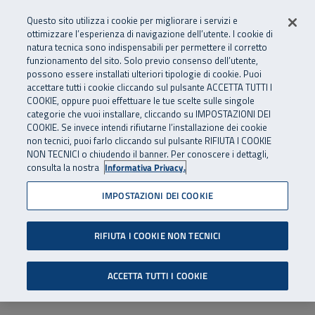
Numero Verde
800 810 810
.
Vai al menu principale
Vai al contenuto principale
Vai al Footer
Questo sito utilizza i cookie per migliorare i servizi e
Da cellulare e dall’estero
06 45539607
ottimizzare l’esperienza di navigazione dell’utente. I cookie di
natura tecnica sono indispensabili per permettere il corretto
funzionamento del sito. Solo previo consenso dell’utente,
Apri cerca
Apr
SuperAbile - il Contact Center Inail per il mondo della disabilità
possono essere installati ulteriori tipologie di cookie. Puoi
Navigazione principale
accettare tutti i cookie cliccando sul pulsante ACCETTA TUTTI I
COOKIE, oppure puoi effettuare le tue scelte sulle singole
categorie che vuoi installare, cliccando su IMPOSTAZIONI DEI
COOKIE. Se invece intendi rifiutarne l’installazione dei cookie
non tecnici, puoi farlo cliccando sul pulsante RIFIUTA I COOKIE
NON TECNICI o chiudendo il banner. Per conoscere i dettagli,
consulta la nostra
Informativa Privacy.
IMPOSTAZIONI DEI COOKIE
RIFIUTA I COOKIE NON TECNICI
ACCETTA TUTTI I COOKIE