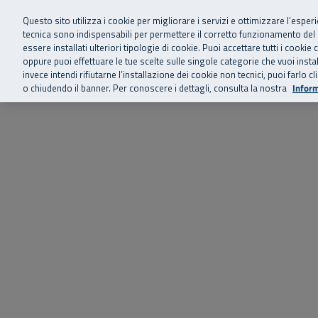
Siamo qui 
Vai al menu principale
Vai al contenuto principale
Vai al Footer
Questo sito utilizza i cookie per migliorare i servizi e ottimizzare l’esper
tecnica sono indispensabili per permettere il corretto funzionamento del
essere installati ulteriori tipologie di cookie. Puoi accettare tutti i cook
Home
Chi siamo
Storie, news 
SuperAbile - il Contact Center Inail per il mondo della disabilità
oppure puoi effettuare le tue scelte sulle singole categorie che vuoi ins
invece intendi rifiutarne l’installazione dei cookie non tecnici, puoi farl
o chiudendo il banner. Per conoscere i dettagli, consulta la nostra
Inform