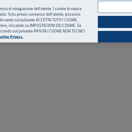
per te, chiamaci.
Numero Verde
800 810 810
.
Da cellulare e dall’estero
06 
ienza di navigazione dell’utente. I cookie di natura
 sito. Solo previo consenso dell’utente, possono
ie cliccando sul pulsante ACCETTA TUTTI I COOKIE,
ed eventi
Risorse utili
Supporto
tallare, cliccando su IMPOSTAZIONI DEI COOKIE. Se
o cliccando sul pulsante RIFIUTA I COOKIE NON TECNICI
ativa Privacy.